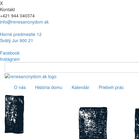
X
Kontakt
+421 944 040374
info@renesancnydom.sk
Horné predmestie 12
Svätý Jur 900 21
Facebook
Instagram
O nás
História domu
Kalendár
Priebeh prác