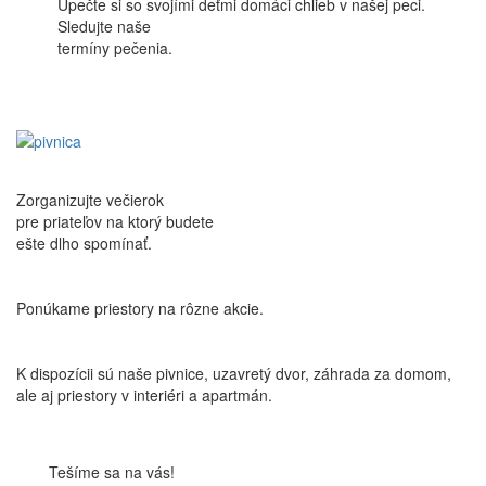
Upečte si so svojími deťmi domáci chlieb v našej peci.
Sledujte naše
termíny pečenia.
Zorganizujte večierok
pre priateľov na ktorý budete
ešte dlho spomínať.
Ponúkame priestory na rôzne akcie.
K dispozícii sú naše pivnice, uzavretý dvor, záhrada za domom,
ale aj priestory v interiéri a apartmán.
Tešíme sa na vás!