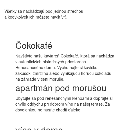
Všetky sa nachádzajú pod jednou strechou
a kedykoľvek ich môžete navštíviť.
Čokokafé
Navštívte našu kaviareň Čokokafé, ktorá sa nachádza
v autentických historických priestoroch
Renesančného domu. Vychutnajte si kávičku,
zákusok, zmrzlinu alebo vynikajúcu horúcu čokoládu
na záhrade v tieni moruše.
apartmán pod morušou
Ubytujte sa pod renesančnými klenbami a doprajte si
chvíle oddychu pri dobrom víne na našej terase. Za
dovolenkou nemusíte chodiť ďaleko!
víno v dome