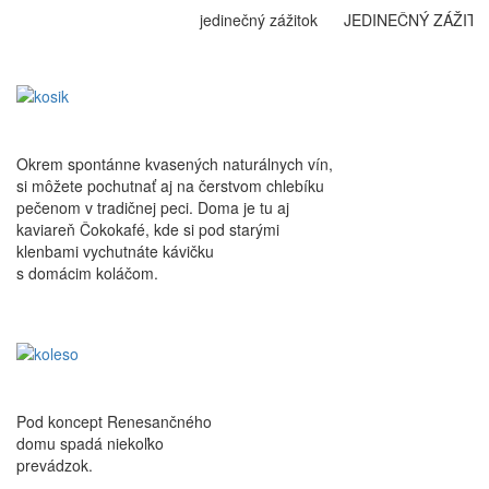
jedinečný zážitok JEDINEČNÝ ZÁŽITOK
Okrem spontánne kvasených naturálnych vín,
si môžete pochutnať aj na čerstvom chlebíku
pečenom v tradičnej peci. Doma je tu aj
kaviareň Čokokafé, kde si pod starými
klenbami vychutnáte kávičku
s domácim koláčom.
Pod koncept Renesančného
domu spadá niekoľko
prevádzok.